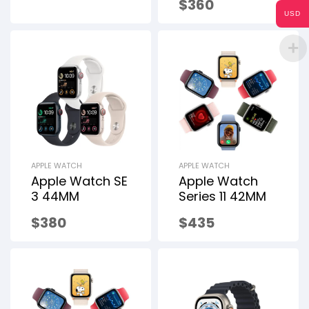
$
360
USD
APPLE WATCH
APPLE WATCH
Apple Watch SE
Apple Watch
3 44MM
Series 11 42MM
$
380
$
435