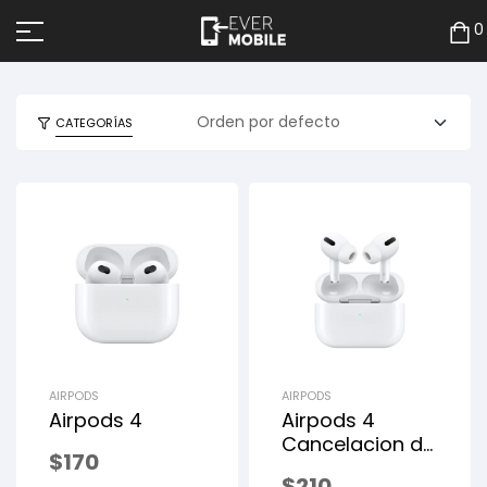
0
CATEGORÍAS
AIRPODS
AIRPODS
Airpods 4
Airpods 4
Cancelacion de
$
170
ruido
$
210