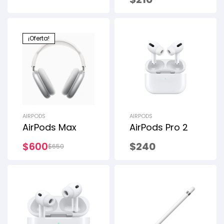
¡Oferta!
AIRPODS
AIRPODS
AirPods Max
AirPods Pro 2
$
600
$
240
$
650