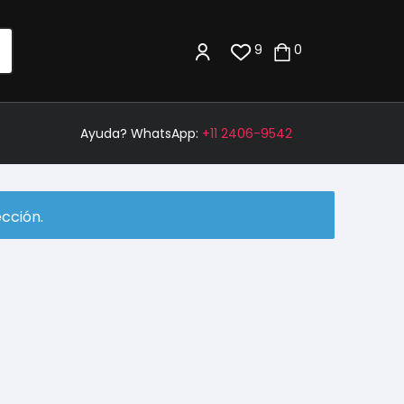
9
0
Ayuda? WhatsApp:
+11 2406-9542
cción.