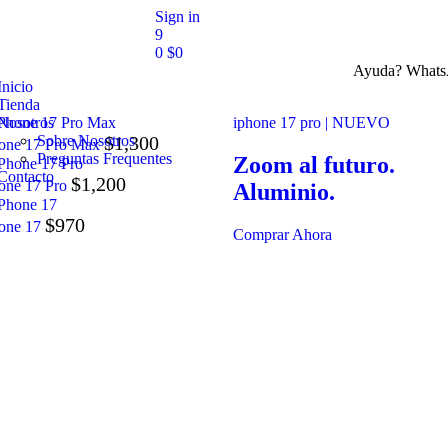
Sign in
9
0
$
0
Ayuda? What
Inicio
Tienda
Nosotros
iphone 17 pro | NUEVO
Sobre Nosotros
$
1,300
one 17 Pro Max
Preguntas Frequentes
Zoom al futuro.
Contacto
$
1,200
one 17 Pro
Aluminio.
$
970
one 17
Comprar Ahora