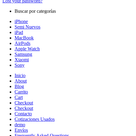
Lost your password?
Buscar por categorías
iPhone
Semi Nuevos
iPad
MacBook
AirPods
Apple Watch
Samsung
Xiaomi
Sony
Inicio
About
Blog
Carrito
Cart
Checkout
Checkout
Contacto
Cotizaciones Usados
demo
Envíos
Frequently Asked Questions