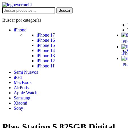
Buscar
Buscar por categorías
iPhone
iPhone 17
iPhone 16
iPh
iPhone 15
iPhone 14
iPh
iPhone 13
iPhone 12
iPh
iPhone 11
Semi Nuevos
iPad
MacBook
AirPods
Apple Watch
Samsung
Xiaomi
Sony
Play Station 5 825GB Digital