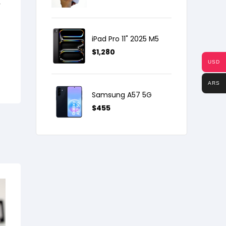
y
iPad Pro 11" 2025 M5
$
1,280
USD
ARS
Samsung A57 5G
$
455